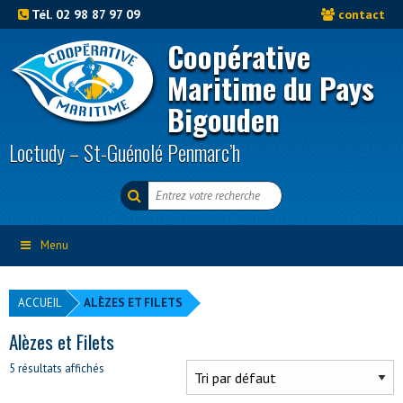
Tél. 02 98 87 97 09
contact
Coopérative
Maritime du Pays
Bigouden
Loctudy – St-Guénolé Penmarc’h
Menu
ACCUEIL
ALÈZES ET FILETS
Alèzes et Filets
5 résultats affichés