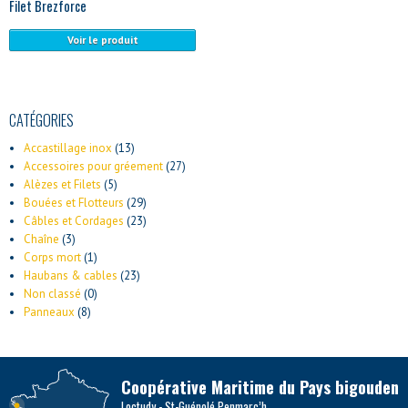
Filet Brezforce
Voir le produit
CATÉGORIES
Accastillage inox
(13)
Accessoires pour gréement
(27)
Alèzes et Filets
(5)
Bouées et Flotteurs
(29)
Câbles et Cordages
(23)
Chaîne
(3)
Corps mort
(1)
Haubans & cables
(23)
Non classé
(0)
Panneaux
(8)
Coopérative Maritime du Pays bigouden
Loctudy - St-Guénolé Penmarc’h